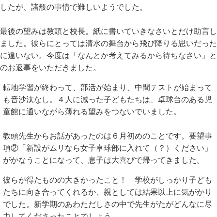
したが、諸般の事情で難しいようでした。
最後の望みは教頭と校長。紙に書いていきなさいとだけ助言し
ました。彼らにとっては清水の舞台から飛び降りる思いだった
に違いない。今度は「なんとか考えてみるから待ちなさい」と
のお返事をいただきました。
転地学習が終わって、部活が始まり、中間テストが始まって
も音沙汰なし。４人に減った子どもたちは、卓球台のある児
童館に通いながら薄れる望みをつないでいました。
教頭先生からお話があったのは６月初めのことです。要望事
項②「新設がムリなら女子卓球部に入れて（？）ください」
がかなうことになって、息子は大喜びで帰ってきました。
彼らが得たものの大きかったこと！ 学校がしっかり子ども
たちに向き合ってくれるか、親としては結果以上に気がかり
でした。新学期のあわただしさの中で先生がたがどんなに尽
力してくださったことでしょう。