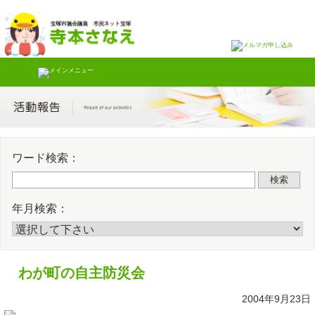
Skip
Twitter
Faceb
to
content
ワード検索：
検索
年月検索：
わが町の自主防災会
2004年9月23日