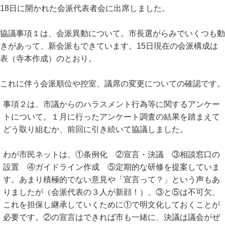
18日に開かれた会派代表者会に出席しました。
協議事項１は、会派異動について。市長選がらみでいくつも動
きがあって、新会派もできています。15日現在の会派構成は
表（寺本作成）のとおり。
これに伴う会派順位や控室、議席の変更についての確認です。
事項２は、市議からのハラスメント行為等に関するアンケー
トについて。１月に行ったアンケート調査の結果を踏まえて
どう取り組むか、前回に引き続いて協議しました。
わが市民ネットは、①条例化 ②宣言・決議 ③相談窓口の
設置 ④ガイドライン作成 ⑤定期的な研修を提案していま
す。あまり積極的でない意見や「宣言って？」という声もあ
りましたが（会派代表の３人が新顔！）、③と⑤は不可欠、
これを担保し継承していくために①で明文化しておくことが
必要です。②の宣言はできれば市も一緒に、決議は議会がぜ