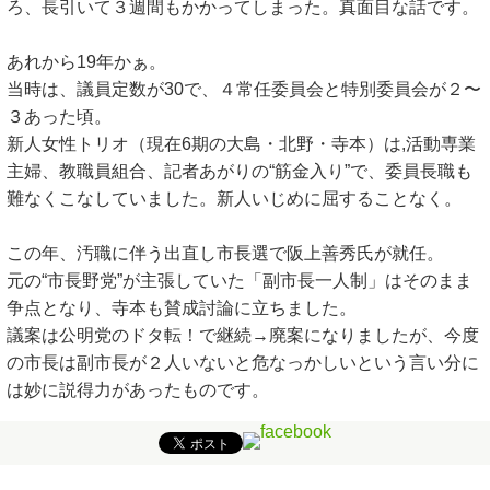
ろ、長引いて３週間もかかってしまった。真面目な話です。
あれから19年かぁ。
当時は、議員定数が30で、４常任委員会と特別委員会が２〜
３あった頃。
新人女性トリオ（現在6期の大島・北野・寺本）は,活動専業
主婦、教職員組合、記者あがりの“筋金入り”で、委員長職も
難なくこなしていました。新人いじめに屈することなく。
この年、汚職に伴う出直し市長選で阪上善秀氏が就任。
元の“市長野党”が主張していた「副市長一人制」はそのまま
争点となり、寺本も賛成討論に立ちました。
議案は公明党のドタ転！で継続→廃案になりましたが、今度
の市長は副市長が２人いないと危なっかしいという言い分に
は妙に説得力があったものです。