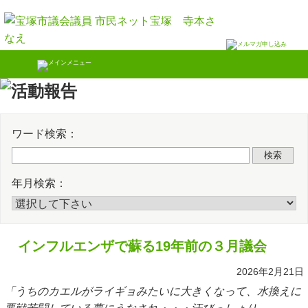
Skip
Twitter
Faceb
to
content
ワード検索：
検索
年月検索：
インフルエンザで蘇る19年前の３月議会
2026年2月21日
「うちのカエルがライギョみたいに大きくなって、水換えに