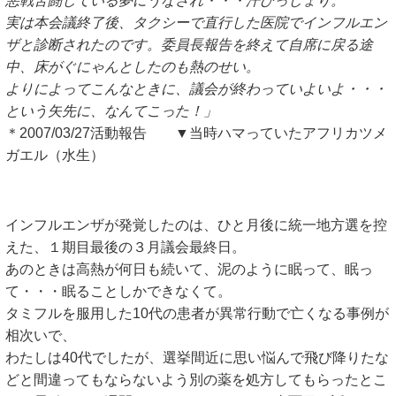
悪戦苦闘している夢にうなされ・・・汗びっしょり。
実は本会議終了後、タクシーで直行した医院でインフルエン
ザと診断されたのです。委員長報告を終えて自席に戻る途
中、床がぐにゃんとしたのも熱のせい。
よりによってこんなときに、議会が終わっていよいよ・・・
という矢先に、なんてこった！」
＊2007/03/27活動報告 ▼当時ハマっていたアフリカツメ
ガエル（水生）
インフルエンザが発覚したのは、ひと月後に統一地方選を控
えた、１期目最後の３月議会最終日。
あのときは高熱が何日も続いて、泥のように眠って、眠っ
て・・・眠ることしかできなくて。
タミフルを服用した10代の患者が異常行動で亡くなる事例が
相次いで、
わたしは40代でしたが、選挙間近に思い悩んで飛び降りたな
どと間違ってもならないよう別の薬を処方してもらったとこ