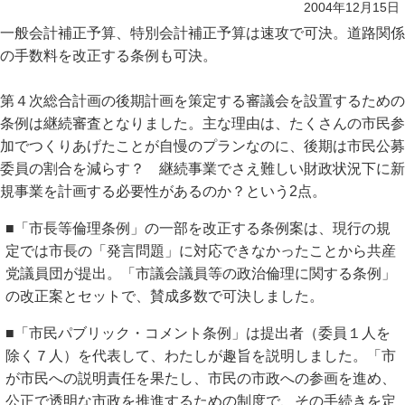
2004年12月15日
一般会計補正予算、特別会計補正予算は速攻で可決。道路関係
の手数料を改正する条例も可決。
第４次総合計画の後期計画を策定する審議会を設置するための
条例は継続審査となりました。主な理由は、たくさんの市民参
加でつくりあげたことが自慢のプランなのに、後期は市民公募
委員の割合を減らす？ 継続事業でさえ難しい財政状況下に新
規事業を計画する必要性があるのか？という2点。
■「市長等倫理条例」の一部を改正する条例案は、現行の規
定では市長の「発言問題」に対応できなかったことから共産
党議員団が提出。「市議会議員等の政治倫理に関する条例」
の改正案とセットで、賛成多数で可決しました。
■「市民パブリック・コメント条例」は提出者（委員１人を
除く７人）を代表して、わたしが趣旨を説明しました。「市
が市民への説明責任を果たし、市民の市政への参画を進め、
公正で透明な市政を推進するための制度で、その手続きを定