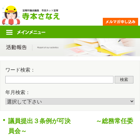
Skip
Twitter
Faceb
to
content
ワード検索：
検索
年月検索：
議員提出３条例が可決 ～総務常任委
員会～