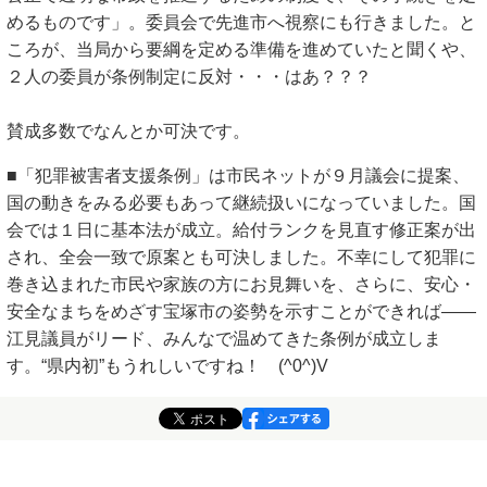
めるものです」。委員会で先進市へ視察にも行きました。と
ころが、当局から要綱を定める準備を進めていたと聞くや、
２人の委員が条例制定に反対・・・はあ？？？
賛成多数でなんとか可決です。
■「犯罪被害者支援条例」は市民ネットが９月議会に提案、
国の動きをみる必要もあって継続扱いになっていました。国
会では１日に基本法が成立。給付ランクを見直す修正案が出
され、全会一致で原案とも可決しました。不幸にして犯罪に
巻き込まれた市民や家族の方にお見舞いを、さらに、安心・
安全なまちをめざす宝塚市の姿勢を示すことができれば――
江見議員がリード、みんなで温めてきた条例が成立しま
す。“県内初”もうれしいですね！ (^0^)V