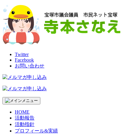
Skip
to
content
Twitter
Facebook
お問い合わせ
HOME
活動報告
活動指針
プロフィール&実績