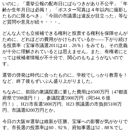
いのに」「選挙公報の配布日にばらつきがあり不公平」「年
齢か生年月日は必掲！」「ポスター写真は４年以内に撮影し
たものに限るべき」「今回の市議選は違反が目立った」等な
ど質問や意見が続々・・・。
どんな人でも立候補できる権利と投票する権利を保障せんが
ために、どれほどの費用がかけられているか――下がり続け
る投票率（宝塚市議選2011は41．26％）をみても、その意義
が十分に理解されているとは思えません。また、有権者にと
っては候補者情報が不十分で、関心のもちようがないので
す。
選管の啓発は時代に合ったものに。学校でしっかり教育を！
など、終了後もずいぶん盛り上がりました。
ちなみに、前回の衆議院選に要した費用は6500万円（47都道
府県で598億円！）、参議院選5900万円（同544.６億
円！）、H21市長選5800万円、H23 県議選の市負担5100万
円、市議選8200万円とか。
今日の大阪Ｗ選挙は維新が圧勝。宝塚への影響が気がかりで
す。市長選の投票率は60．92％、府知事選は52．88％でし