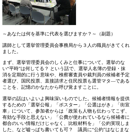
～あなたは何を基準に代表を選びますか？～（副題）
講師として選挙管理委員会事務局から３人の職員がきてくれ
ました。
まず、選挙管理委員会のしくみと仕事について。選挙のな
い“平時”は何してる？ という話で、選挙人名簿の登録・抹
消を定期的に行う意味や、検察審査員や裁判員の候補者予定
者選び、国民投票、直接請求と住民投票も選管マタ―である
ことを、記憶のかなたから呼び覚ますことに。
選挙の話はいよいよ興味深いものでした。候補者情報を提供
するための「選挙公報」「ポスター」「公選はがき」「街宣
車」について、参加者からは「政策も人物も伝わってこず、
有効な手段と思えない」「公費が使われているなら候補者に
都合のいい情報だけじゃなく、比較材料を」「公約実現しま
した、など嘘っぱち書いても可？ 議員に“公約”はなじまな