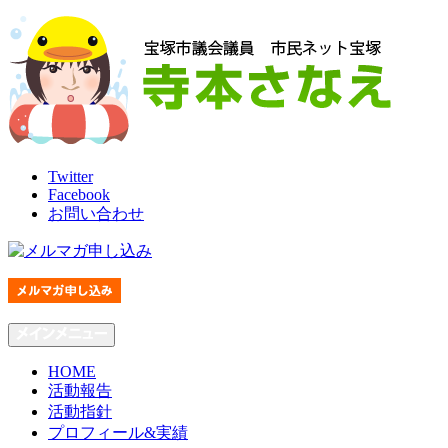
Skip
to
content
Twitter
Facebook
お問い合わせ
HOME
活動報告
活動指針
プロフィール&実績