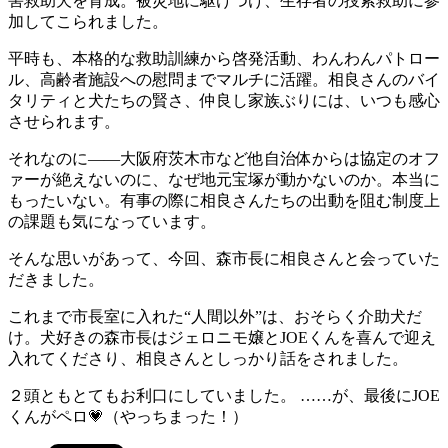
害救助犬を育成。被災地に駆けつけ、生存者の捜索救助に参
加してこられました。
平時も、本格的な救助訓練から啓発活動、わんわんパトロー
ル、高齢者施設への慰問までマルチに活躍。相良さんのバイ
タリティと犬たちの賢さ、仲良し家族ぶりには、いつも感心
させられます。
それなのに――大阪府茨木市など他自治体からは協定のオフ
ァーが絶えないのに、なぜ地元宝塚が動かないのか。本当に
もったいない。有事の際に相良さんたちの出動を阻む制度上
の課題も気になっています。
そんな思いがあって、今回、森市長に相良さんと会っていた
だきました。
これまで市長室に入れた“人間以外”は、おそらく介助犬だ
け。犬好きの森市長はジェロニモ嬢とJOEくんを喜んで迎え
入れてくださり、相良さんとしっかり話をされました。
２頭ともとてもお利口にしていました。 ……が、最後にJOE
くんがペロ💗（やっちまった！）