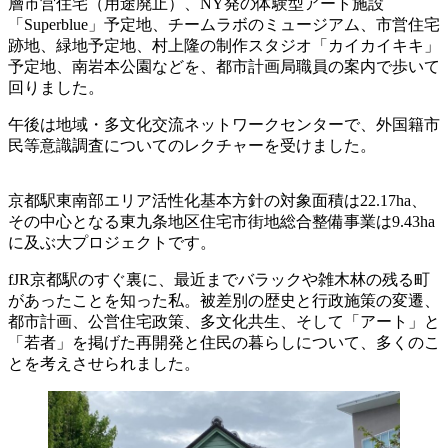
層市営住宅（用途廃止）、NY発の体験型アート施設
「Superblue」予定地、チームラボのミュージアム、市営住宅
跡地、緑地予定地、村上隆の制作スタジオ「カイカイキキ」
予定地、南岩本公園などを、都市計画局職員の案内で歩いて
回りました。
午後は地域・多文化交流ネットワークセンターで、外国籍市
民等意識調査についてのレクチャーを受けました。
京都駅東南部エリア活性化基本方針の対象面積は22.17ha、
その中心となる東九条地区住宅市街地総合整備事業は9.43ha
に及ぶ大プロジェクトです。
fJR京都駅のすぐ裏に、最近までバラックや雑木林の残る町
があったことを知った私。被差別の歴史と行政施策の変遷、
都市計画、公営住宅政策、多文化共生、そして「アート」と
「若者」を掲げた再開発と住民の暮らしについて、多くのこ
とを考えさせられました。