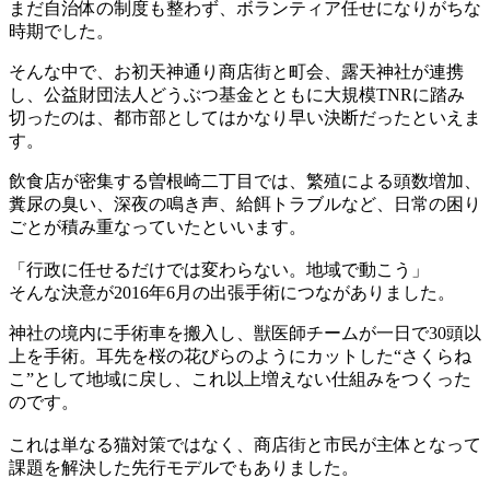
まだ自治体の制度も整わず、ボランティア任せになりがちな
時期でした。
そんな中で、お初天神通り商店街と町会、露天神社が連携
し、公益財団法人どうぶつ基金とともに大規模TNRに踏み
切ったのは、都市部としてはかなり早い決断だったといえま
す。
飲食店が密集する曽根崎二丁目では、繁殖による頭数増加、
糞尿の臭い、深夜の鳴き声、給餌トラブルなど、日常の困り
ごとが積み重なっていたといいます。
「行政に任せるだけでは変わらない。地域で動こう」
そんな決意が2016年6月の出張手術につながありました。
神社の境内に手術車を搬入し、獣医師チームが一日で30頭以
上を手術。耳先を桜の花びらのようにカットした“さくらね
こ”として地域に戻し、これ以上増えない仕組みをつくった
のです。
これは単なる猫対策ではなく、商店街と市民が主体となって
課題を解決した先行モデルでもありました。