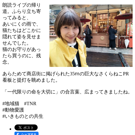
朗読ライブの帰り
道。ふらり立ち寄
ってみると、
あいにくの雨で、
猫たちはどこかに
隠れて姿を見せま
せんでした。
猫のお守りがあっ
たら買うのに、残
念。
あらためて商店街に掲げられた35ⅿの巨大なさくらねこPR
看板と提灯を眺めました。
「一代限りの命を大切に」の合言葉、広まってきましたね。
#地域猫 #TNR
#動物愛護
#いきものとの共生