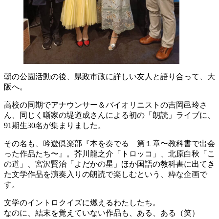
朝の公園活動の後、県政市政に詳しい友人と語り合って、大
阪へ。
高校の同期でアナウンサー＆バイオリニストの吉岡邑玲さ
ん、同じく噺家の堤道成さんによる初の「朗読」ライブに、
91期生30名が集まりました。
その名も、吟遊倶楽部『本を奏でる 第１章〜教科書で出会
った作品たち〜』。芥川龍之介「トロッコ」、北原白秋「こ
の道」、宮沢賢治「よだかの星」ほか国語の教科書に出てき
た文学作品を演奏入りの朗読で楽しむという、粋な企画で
す。
文学のイントロクイズに燃えるわたしたち。
なのに、結末を覚えていない作品も、ある、ある（笑）