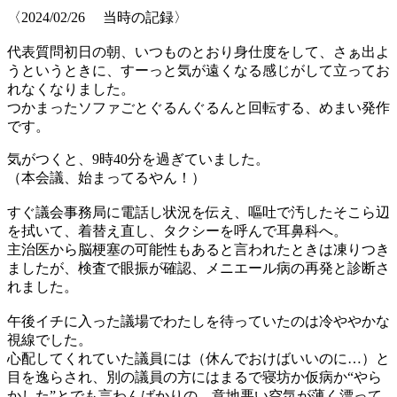
〈2024/02/26 当時の記録〉
代表質問初日の朝、いつものとおり身仕度をして、さぁ出よ
うというときに、すーっと気が遠くなる感じがして立ってお
れなくなりました。
つかまったソファごとぐるんぐるんと回転する、めまい発作
です。
気がつくと、9時40分を過ぎていました。
（本会議、始まってるやん！）
すぐ議会事務局に電話し状況を伝え、嘔吐で汚したそこら辺
を拭いて、着替え直し、タクシーを呼んで耳鼻科へ。
主治医から脳梗塞の可能性もあると言われたときは凍りつき
ましたが、検査で眼振が確認、メニエール病の再発と診断さ
れました。
午後イチに入った議場でわたしを待っていたのは冷ややかな
視線でした。
心配してくれていた議員には（休んでおけばいいのに…）と
目を逸らされ、別の議員の方にはまるで寝坊か仮病か“やら
かした”とでも言わんばかりの、意地悪い空気が薄く漂って