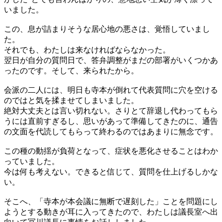
いました。
この、息が詰まりそうな居心地の悪さは、覚悟していまし
た。
それでも、わたしは来なければならなかった。
翌日が自分の質問日で、答弁調整がまだの部署がいくつかあ
ったのです。そして、来られたから。
会派の二人には、明日も寺本が倒れて代表質問に穴を空ける
のではと気を揉ませてしまいました。
絶対大丈夫とは言い切れない。さりとて辞退し代わってもら
うには直前すぎるし、思いがあって準備してきたのに、通告
の文面を代読してもらって終わるのではあまりに無念です。
この種の動揺が負荷となって、症状を悪化させることはわか
っていました。
今は何も考えない。できると信じて、質問を仕上げるしかな
い。
そこへ、「寺本が本会議に無断で遅刻した」ことを問題にし
ようとする動きが耳に入ってきたので、わたしは議長室へ出