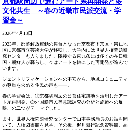
京都駅周辺で進むアート系再開発と多
文化共生 ～春の近畿市民派交流・学
習会～
2026年4月13日
2023年、部落解放運動の舞台となった京都市下京区・崇仁地
区に京都市立芸術大学が移転し、大学内には世界人権問題研
究センターも入りました。隣接する東九条には多くの在日韓
国・朝鮮人が暮らし、今はアートを軸にした再開発が進んで
います。
ジェントリフィケーションへの不安から、地域コミュニティ
の尊重を求める住民の声も――。
春の学習会は、①京都駅周辺の公営住宅跡地を活用したアー
ト系再開発、②外国籍市民等意識調査の分析と施策への反
映、の二つがテーマでした。
まず、世界人権問題研究センターで山本事務局長のお話を聞
いて、人権図書館を見学。その後、柳川銀行記念資料館、高