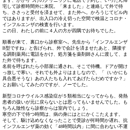
まず、かかりつけのクリニックに電話で予約し、いったん帰
宅して診察時間外に来院。「来ました」と連絡して外で待
ち、ささっと受付を済ませて、また外へ。かろうじてビル内
ではありますが、出入口の冷え切った空間で検温とコロナ・
インフルエンザの検査を行います。
この日、わたしの前に４人の方が四隅でお待ちでした。
順番が来て、裏口から診察室へ。先生から「インフルエンザ
B型ですね」と告げられ、外で会計を済ませたあと、隣接す
る調剤薬局に電話をかけ、処方箋を薬剤師さんに渡して、ま
た外で待ちます。
名前を呼ばれたら小部屋に通され、そこで待機。ドアが開け
っ放しで寒い。それでも外よりはましなので、「（いかにも
具合悪そうな）あの人たちも入れてあげたらだめですか？」
とお願いしてみたのですが、ノーでした。
新型コロナウイルス感染症が５類相当になってからも、発熱
患者の扱いが元に戻らないとは思ってもいませんでした。も
ちろん陰性なら診察からは室内でしょう。
寒空の下で待つ時間は、病の身にはとにかくこたえます。
そして、駆け込めなくなったことで受診が何時間か遅れ、抗
インフルエンザ薬の効く「48時間以内」に間に合わない不運