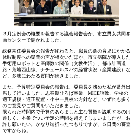
３月定例会の概要を報告する議会報告会が、市立男女共同参
画センターで開かれました。
総務常任委員会の報告が終わると、職員の孫の育児にかかる
休暇制度への疑問の声が相次いだほか、市立病院が導入した
手術用ロボットと医師数の関係（文教生活）、都市計画道
路・荒地西山線、ナチュールスパの経営状況（産業建設）な
ど、多岐にわたる質問が続きました。
また、予算特別委員会の報告は、委員長を務めた私が番外出
席して行いました。思春期ひろば事業、MICE誘致、学校の
適正規模・適正配置・小中一貫校の方針など、いずれも多く
のご意見やご質問をいただきました。
限られた時間内で予算のあらましと主な質疑を説明するのは
難しく、本番でつい予定の時間を超えてしまいましたが、お
許し願いたい。かなり端折ったつもりですが、５日間の審査
ですからね。