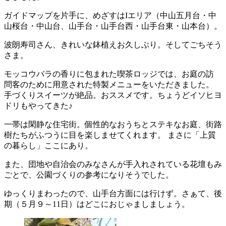
ガイドマップを片手に、めざすはIエリア（中山五月台・中
山桜台・中山台、山手台・山手台西・山手台東・山本台）。
波朗寿司さん、きれいな鉢植えお久しぶり。そしてごちそう
さま。
モッコウバラの香りに包まれた喫茶ロッジでは、お庭の訪
問客のために用意された特製メニューをいただきました。
手づくりスイーツが絶品。おススメです。ちょうどイソヒヨ
ドリもやってきた♪
一帯は閑静な住宅街。個性的なおうちとステキなお庭、街路
樹たちがふつうに目を楽しませてくれます。 まさに「上質
の暮らし」ここにあり。
また、団地や自治会のみなさんが手入れされている花壇もみ
ごとで、公園づくりの参考になりそうでした。
ゆっくりまわったので、山手台方面には行けず。さぁて、後
期（５月９～11日）はどこにおじゃましましょう。