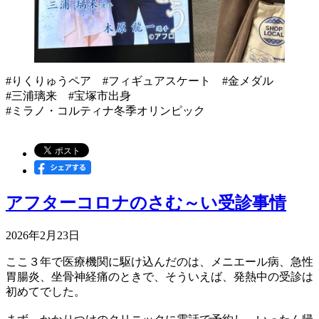
#りくりゅうペア #フィギュアスケート #金メダル
#三浦璃来 #宝塚市出身
#ミラノ・コルティナ冬季オリンピック
アフターコロナのさむ～い受診事情
2026年2月23日
ここ３年で医療機関に駆け込んだのは、メニエール病、急性
胃腸炎、坐骨神経痛のときで、そういえば、発熱中の受診は
初めてでした。