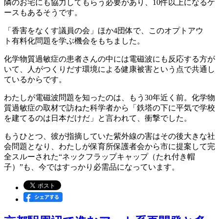
隣のお宅にも協力してもらう必要があり、10件以上になるケ
ースもあるそうです。
「香害をなくす議員の会」ほか4団体で、このオプトアウ
ト有料化問題を学ぶ機会をもちました。
化学物質過敏症の患者さんの中には電磁波にも反応する方が
いて、人がつくりだす環境による健康被害という点で共通し
ているからです。
わたしが電磁波問題を知ったのは、もう30年近く前。化学物
質過敏症の取材で訪ねた科学者から「鉄塔の下に平気で学校
を建てるのは日本だけだ」と言われて、衝撃でした。
もうひとつ、彼が指摘していた紫外線の害はその後大きな社
会問題となり、わたしが保育所保護者会から市に提案して完
全スルーされた“ネックフラップキャップ（たれ付き帽
子）”も、今ではすっかり必需品になっています。