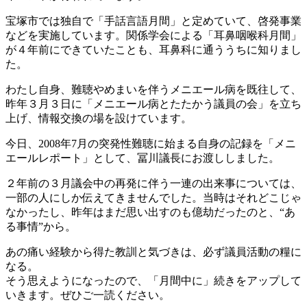
宝塚市では独自で「手話言語月間」と定めていて、啓発事業
などを実施しています。関係学会による「耳鼻咽喉科月間」
が４年前にできていたことも、耳鼻科に通ううちに知りまし
た。
わたし自身、難聴やめまいを伴うメニエール病を既往して、
昨年３月３日に「メニエール病とたたかう議員の会」を立ち
上げ、情報交換の場を設けています。
今日、2008年7月の突発性難聴に始まる自身の記録を「メニ
エールレポート」として、冨川議長にお渡ししました。
２年前の３月議会中の再発に伴う一連の出来事については、
一部の人にしか伝えてきませんでした。当時はそれどこじゃ
なかったし、昨年はまだ思い出すのも億劫だったのと、“あ
る事情”から。
あの痛い経験から得た教訓と気づきは、必ず議員活動の糧に
なる。
そう思えようになったので、「月間中に」続きをアップして
いきます。ぜひご一読ください。