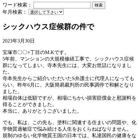
ワード検索：
検索
年月検索：
シックハウス症候群の件で
2023年3月30日
宝塚市〇〇×丁目のM.Kです。
5年前、マンションの大規模修繕工事で、シックハウス症候
群になってしまい、寺本先生には、大変お世話になりまし
た。
寺本先生からご紹介いただいたS弁護士に代理人になっても
らい、昨年6月に、大阪簡易裁判所の民事調停で和解となり
ました。
相場自体は低額ですが、相場にちかい損害賠償金と慰謝料を
得ることができました。
本当に、ありがとうございました。
でも、私は、この先も、塗料に関連する住まいの問題や、化
学物質過敏症で悩み続ける人生をおくらねばなりません。
規制のゆるい化学物質王国の日本では、私達国民の健康をな