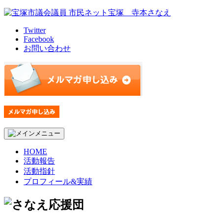
Skip
to
content
Twitter
Facebook
お問い合わせ
HOME
活動報告
活動指針
プロフィール&実績