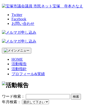
Skip
to
content
Twitter
Facebook
お問い合わせ
HOME
活動報告
活動指針
プロフィール&実績
ワード検索：
検索
年月検索：