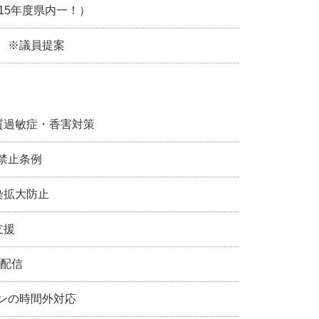
15年度県内一！）
※議員提案
過敏症・香害対策
禁止条例
染拡大防止
支援
配信
ンの時間外対応