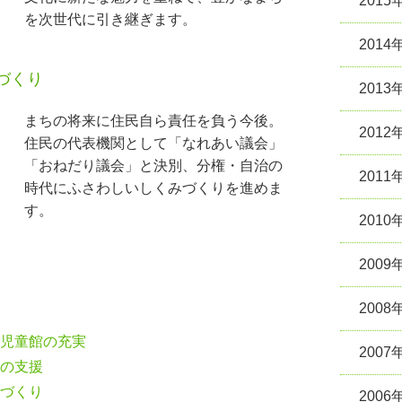
2015
を次世代に引き継ぎます。
2014
づくり
2013
まちの将来に住民自ら責任を負う今後。
2012
住民の代表機関として「なれあい議会」
「おねだり議会」と決別、分権・自治の
2011
時代にふさわしいしくみづくりを進めま
す。
2010
2009
3
2008
児童館の充実
2007
の支援
づくり
2006