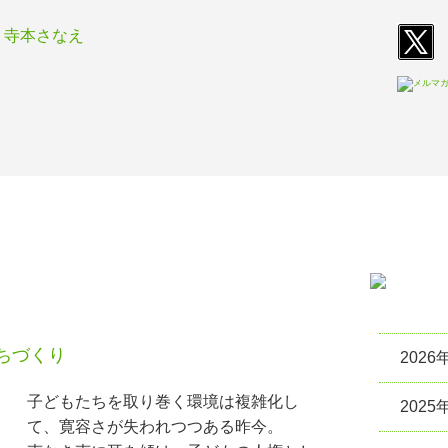
T
E
活動報告
活動指
ちづくり
2026
子どもたちを取り巻く環境は複雑化し
2025
て、寛容さが失われつつある昨今。