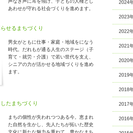
声なき声に耳を傾け、子どもの人権とし
2024
あわせが守れる社会づくりを進めます。
2023
暮らせるまちづくり
2022
男女がともに仕事・家庭・地域をになう
2021
時代。だれもが通る人生のステージ（子
育て・就労・介護）で若い世代を支え、
2020
シニアの力が活かせる地域づくりを進め
ます。
2019
2018
にしたまちづくり
2017
まちの個性が失われつつある今。恵まれ
2016
た自然を生かし、先人たちが拓いた歴史
文化に新たな魅力を重ねて、豊かなまち