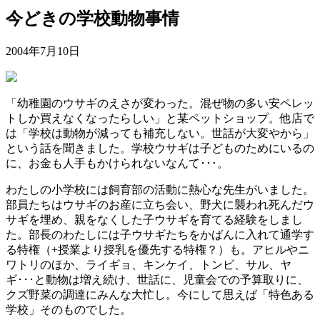
今どきの学校動物事情
2004年7月10日
「幼稚園のウサギのえさが変わった。混ぜ物の多い安ペレッ
トしか買えなくなったらしい」と某ペットショップ。他店で
は「学校は動物が減っても補充しない。世話が大変やから」
という話を聞きました。学校ウサギは子どものためにいるの
に、お金も人手もかけられないなんて･･･。
わたしの小学校には飼育部の活動に熱心な先生がいました。
部員たちはウサギのお産に立ち会い、野犬に襲われ死んだウ
サギを埋め、親をなくした子ウサギを育てる経験をしまし
た。部長のわたしには子ウサギたちをかばんに入れて通学す
る特権（+授業より授乳を優先する特権？）も。アヒルやニ
ワトリのほか、ライギョ、キンケイ、トンビ、サル、ヤ
ギ･･･と動物は増え続け、世話に、児童会での予算取りに、
クズ野菜の調達にみんな大忙し。今にして思えば「特色ある
学校」そのものでした。