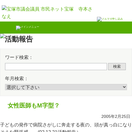
Skip
Twitter
Faceb
to
content
ワード検索：
検索
年月検索：
女性医師もM字型？
2005年2月25日
子どもの発作で病院さがしに奔走する夜の、頭が真っ白になり