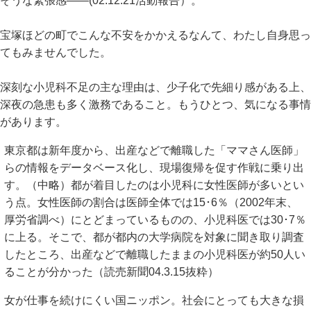
そうな緊張感――(02.12.21活動報告）。
宝塚ほどの町でこんな不安をかかえるなんて、わたし自身思っ
てもみませんでした。
深刻な小児科不足の主な理由は、少子化で先細り感がある上、
深夜の急患も多く激務であること。もうひとつ、気になる事情
があります。
東京都は新年度から、出産などで離職した「ママさん医師」
らの情報をデータベース化し、現場復帰を促す作戦に乗り出
す。（中略）都が着目したのは小児科に女性医師が多いとい
う点。女性医師の割合は医師全体では15･6％（2002年末、
厚労省調べ）にとどまっているものの、小児科医では30･7％
に上る。そこで、都が都内の大学病院を対象に聞き取り調査
したところ、出産などで離職したままの小児科医が約50人い
ることが分かった（読売新聞04.3.15抜粋）
女が仕事を続けにくい国ニッポン。社会にとっても大きな損