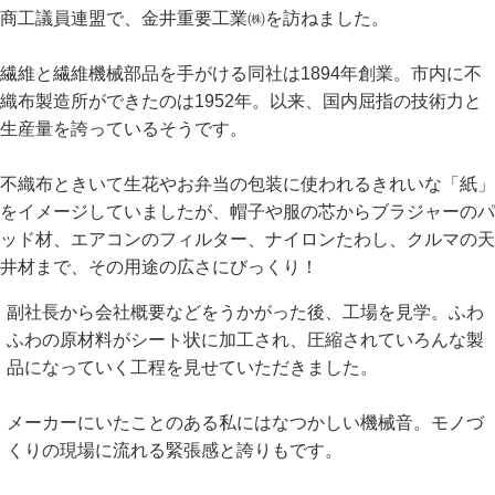
商工議員連盟で、金井重要工業㈱を訪ねました。
繊維と繊維機械部品を手がける同社は1894年創業。市内に不
織布製造所ができたのは1952年。以来、国内屈指の技術力と
生産量を誇っているそうです。
不織布ときいて生花やお弁当の包装に使われるきれいな「紙」
をイメージしていましたが、帽子や服の芯からブラジャーのパ
ッド材、エアコンのフィルター、ナイロンたわし、クルマの天
井材まで、その用途の広さにびっくり！
副社長から会社概要などをうかがった後、工場を見学。ふわ
ふわの原材料がシート状に加工され、圧縮されていろんな製
品になっていく工程を見せていただきました。
メーカーにいたことのある私にはなつかしい機械音。モノづ
くりの現場に流れる緊張感と誇りもです。