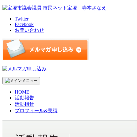
Skip
to
content
Twitter
Facebook
お問い合わせ
HOME
活動報告
活動指針
プロフィール&実績