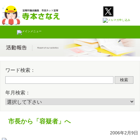
Skip
Twitter
Faceb
to
content
ワード検索：
検索
年月検索：
市長から「容疑者」へ
2006年2月9日