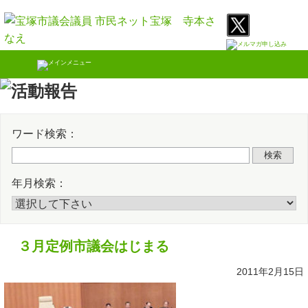
Skip
Twitter
Faceb
to
content
ワード検索：
検索
年月検索：
３月定例市議会はじまる
2011年2月15日