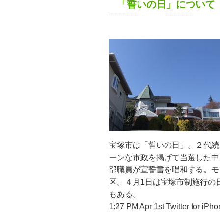
「誓いの日」について
宝塚市は「誓いの日」。２代続
ーンな市政を掲げて当選した中
部職員が宣誓書を唱和する。モ
区。４月1日は宝塚市制施行の
もある。
1:27 PM Apr 1st Twitter for i