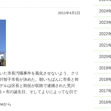
2024
2011年4月1日
2023
2022
2021
2020
2019
いた市長汚職事件を風化させないよう、クリ
川智子市長が決めた。朝いちばんに市長と幹
2018
デルは区長と助役が収賄で逮捕された荒川
2017
日＝市の誕生日、そしてよりによってな日で
2016
Phoneから