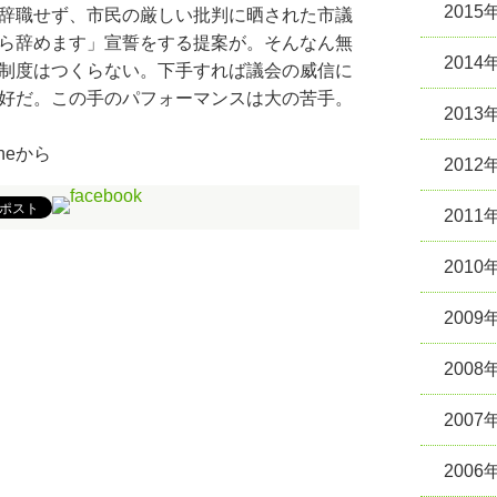
2015
辞職せず、市民の厳しい批判に晒された市議
ら辞めます」宣誓をする提案が。そんなん無
2014
制度はつくらない。下手すれば議会の威信に
好だ。この手のパフォーマンスは大の苦手。
2013
Phoneから
2012
2011
2010
2009
2008
2007
2006