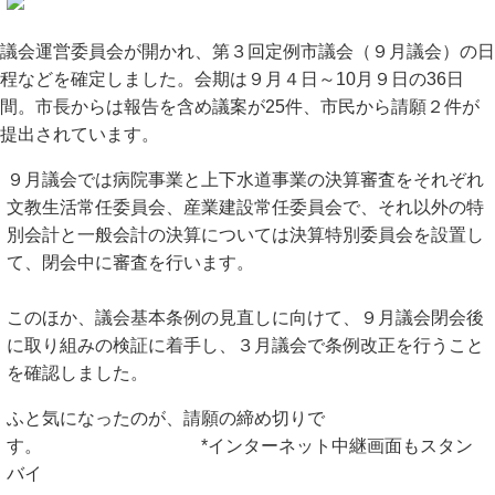
議会運営委員会が開かれ、第３回定例市議会（９月議会）の日
程などを確定しました。会期は９月４日～10月９日の36日
間。市長からは報告を含め議案が25件、市民から請願２件が
提出されています。
９月議会では病院事業と上下水道事業の決算審査をそれぞれ
文教生活常任委員会、産業建設常任委員会で、それ以外の特
別会計と一般会計の決算については決算特別委員会を設置し
て、閉会中に審査を行います。
このほか、議会基本条例の見直しに向けて、９月議会閉会後
に取り組みの検証に着手し、３月議会で条例改正を行うこと
を確認しました。
ふと気になったのが、請願の締め切りで
す。 *インターネット中継画面もスタン
バイ