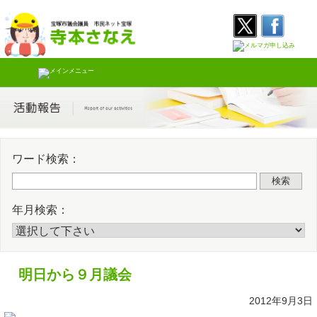
Skip
Twitter
Faceb
to
content
ワード検索：
検索
年月検索：
明日から９月議会
2012年9月3日