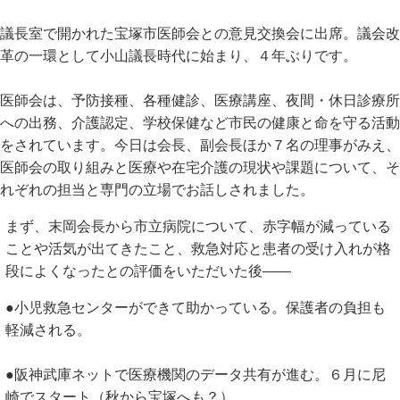
議長室で開かれた宝塚市医師会との意見交換会に出席。議会改
革の一環として小山議長時代に始まり、４年ぶりです。
医師会は、予防接種、各種健診、医療講座、夜間・休日診療所
への出務、介護認定、学校保健など市民の健康と命を守る活動
をされています。今日は会長、副会長ほか７名の理事がみえ、
医師会の取り組みと医療や在宅介護の現状や課題について、そ
れぞれの担当と専門の立場でお話しされました。
まず、末岡会長から市立病院について、赤字幅が減っている
ことや活気が出てきたこと、救急対応と患者の受け入れが格
段によくなったとの評価をいただいた後――
●小児救急センターができて助かっている。保護者の負担も
軽減される。
●阪神武庫ネットで医療機関のデータ共有が進む。６月に尼
崎でスタート（秋から宝塚へも？）。