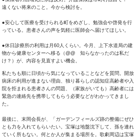
遠くない将来のこと。今から検討を。
●安心して医療を受けられる町をめざし、勉強会や啓発を行
っている。患者さんの声を気軽に医師会へ届けてほしい。
●休日診療所の利用は月60人くらい。今月、上下水道局の建
物から健康センターへ移る（@@ 知らなかったのは私だ
け？）が、内容を見直すよい機会。
私たちも順に日頃から気になっていることなどを質問。開放
病床の利用が進まない理由、独り暮らしの認知症高齢者や入
院を拒まれる患者さんの問題、（家族がいても）高齢者には
緊急の連絡先を携帯してもらう必要などがわかってきまし
た。
最後に、末岡会長が、「ガーデンフィールズ跡の整備にぜひ
とも力を入れてもらいたい。宝塚は地盤沈下して、孫を連れ
ていく所もない。何とか人が集まる場所を。歌劇周辺は宝塚