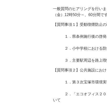
一般質問のヒアリングを行いま
（金）12時50分～、60分間で
【質問事項１】受動喫煙防止の
１．県条例施行後の啓発
２．小中学校における防煙
３．主要駅周辺を路上喫煙
【質問事項２】公共施設におけ
１．第３次宝塚市環境実行
２．「エコオフィス２０１
いて