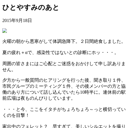
ひとやすみのあと
2015年9月18日
火曜の朝から悪寒がして体調急降下。２日間絶食しました。
夏の疲れ＋αで、感染性ではないとの診断にホッ・・・。
周囲の皆さまにはご心配とご迷惑をおかけして申し訳ありま
せん。
夕方から一般質問のヒアリングを行った後、聞き取り１件、
市民グループのミーティング１件、その後メンバーの方と協
働のあり方について話し込んでいたら10時半に。連休前の駅
前広場は夜ものんびりしています。
・・・と今、ここをイタチがちょろちょろ～っと横切ってい
くのを目撃！
家出中のフェレット？ 早すぎて、美しいシルエットを撮り