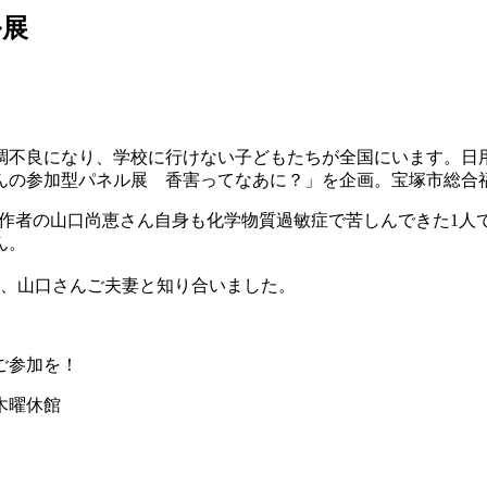
ル展
調不良になり、学校に行けない子どもたちが全国にいます。日
んの参加型パネル展 香害ってなあに？」を企画。宝塚市総合
。作者の山口尚恵さん自身も化学物質過敏症で苦しんできた1
ん。
て、山口さんご夫妻と知り合いました。
ご参加を！
4木曜休館