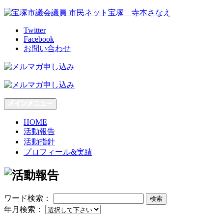
Skip
to
content
Twitter
Facebook
お問い合わせ
HOME
活動報告
活動指針
プロフィール&実績
ワード検索：
検索
年月検索：