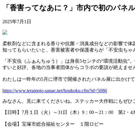
「香害ってなあに？」市内で初のパネ
2025年7月1日
柔軟剤などに含まれる香りや抗菌・消臭成分などの影響で体
知ってもらいたいと、香害被害者や保護者らが「不安虫ちゃ
「不安虫（ふぁんちゅう）」は身長5センチの“環境活動虫”
すいと好評、各地の当事者団体からコラボの要請が絶えませ
わたしは一昨年の5月に堺市で開催されたパネル展に出かけ
https://www.teramoto-sanae.net/houkoku.cfm?id=5086
みなさん、見に来てくださいね。ステッカー大作戦にもぜひ
【日時】7月１日（火）～31日（木）9：00～21：00 第2・
【会場】宝塚市総合福祉センター １階ロビー