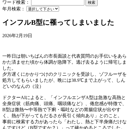
ワード検索：
検索
年月検索：
インフルB型に罹ってしまいました
2026年2月19日
一昨日は朝いちばんの市長面談と代表質問のお手伝いをあら
かた済ませた頃から体調が急降下。逃げ去るように帰宅しま
した。
夕方遅くにかかりつけのクリニックを受診し、ゾフルーザを
処方してもらいましたが、晩には38.9℃まで上がって、しん
どいのなんの（泣）
ドクターAIによると、「インフルエンザA型は急激な高熱と
全身症状（筋肉痛、頭痛、咽頭痛など）、倦怠感が特徴で、
B型は微熱〜中等熱で下痢・嘔吐などの胃腸症状が出やす
く、熱が下がってもだるさが長引く傾向あり」とのこと。
事前に検索する力があったら「わたし、熱と下半身痛だけな
んですけど（B型ですか？）」って確かめるところでした。