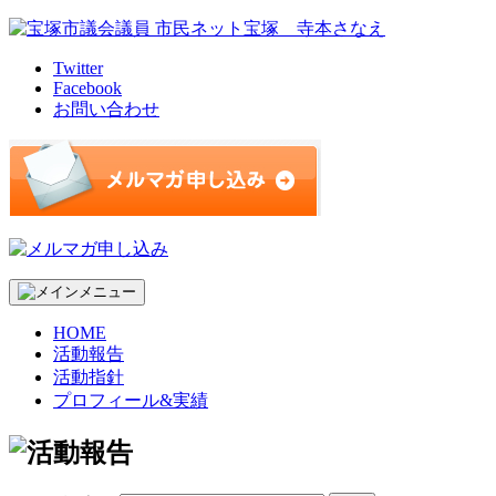
Skip
to
content
Twitter
Facebook
お問い合わせ
HOME
活動報告
活動指針
プロフィール&実績